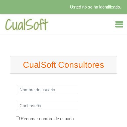
Usted no se ha identificado.
Salta al contenido principal
CualSoft Consultores
Saltar a creación de una nueva cuenta
Nombre de usuario
Contraseña
Recordar nombre de usuario