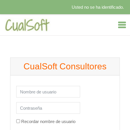
Usted no se ha identificado.
Salta al contenido principal
CualSoft Consultores
Saltar a creación de una nueva cuenta
Nombre de usuario
Contraseña
Recordar nombre de usuario